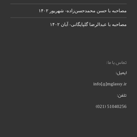
مصاحبه با حسن محمدحسن‌زاده- شهریور ۱۴۰۲
مصاحبه با عبدالرضا گلپایگانی- آبان ۱۴۰۲
تماس با ما:
ایمیل:
info[@]mglassy.ir
تلفن:
51040256 (021)