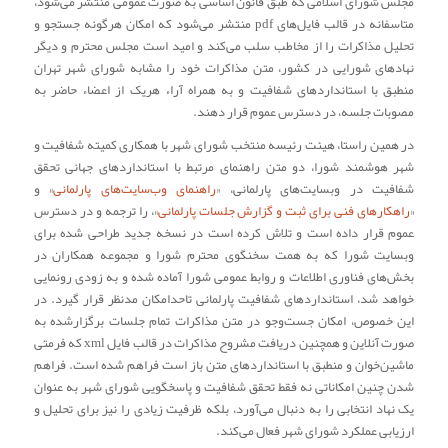
مجلس شورای اسلامی که طبق قانون اساسی به صورت عمومی منتشر می‌شود،
متاسفانه در قالب فایل‌های pdf منتشر می‌شود که امکان هرگونه جستجو و
تحلیل مذاکرات را از مخاطب سلب می‌کند و امید است مجلس محترم و دیگر
نهادهای شورایی در کشور، متن مذاکرات خود را مشابه شورای شهر تهران
منطبق با استانداردهای شفافیت و به همراه آراء هریک از اعضاء حاضر به
مصوبات جلسه، در دسترس عموم قرار دهند.
در همین راستا، هیئت رئیسه منتخب شورای شهر با همکاری کمیته شفافیت و
شهر هوشمند شورا، دو متن راهنمای مرتبط با استانداردهای جهانی تحقق
شفافیت در وبسایت‌های پارلمانی، «
راهنمای وب‌سایت‌های پارلمانی
» و
«
راهکارهای فنی برای ثبت و گزارش جلسات پارلمانی
»، را ترجمه و در دسترس
عموم قرار داده است و تلاش کرده است در نسخه جدید طراحی شده برای
وبسایت شورا که به همت سخنگوی محترم شورا و مجموعه همکاران در
بخش‌های فناوری اطلاعات و روابط عمومی شورا آماده شده و به زودی رونمایی
خواهد شد، استانداردهای شفافیت پارلمانی تاحدامکان مدنظر قرار گیرد. در
این خصوص، امکان جست‌وجو در متن مذاکرات تمام جلسات برگزارشده به
صورت آنلاین و همچنین دریافت مشروح مذاکرات در قالب فایل xml که فرمتی
ماشین‌خوان و منطبق با استانداردهای متن باز است فراهم شده است. فراهم
شدن چنین امکاناتی نه فقط تحقق شفافیت و پاسخگویی شورای شهر به عنوان
یک نهاد انتخابی را به دنبال می‌آورد، بلکه ظرفیت زیادی را نیز برای تحلیل و
ارزیابی عملکرد شورای شهر فعال می‌کند.