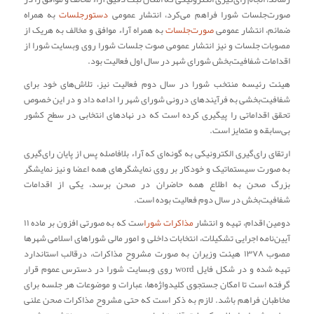
صورت‌جلسات شورا فراهم می‌کرد، انتشار عمومی
دستورجلسات
به همراه
ضمائم، انتشار عمومی
صورت‌جلسات
به همراه آراء موافق و مخالف به هریک از
مصوبات جلسات و نیز انتشار عمومی صوت جلسات شورا روی وبسایت شورا از
اقدامات شفافیت‌بخش شورای شهر در سال اول فعالیت بود.
هیئت رئیسه منتخب شورا در سال دوم فعالیت نیز، تلاش‌های خود برای
شفافیت‌بخشی به فرآیندهای درونی شورای شهر را ادامه داد و در این خصوص
تحقق اقداماتی را پیگیری کرده است که در نهادهای انتخابی در سطح کشور
بی‌سابقه و متمایز است.
ارتقای رای‌گیری الکترونیکی به گونه‌ای که آراء بلافاصله پس از پایان رای‌گیری
به صورت سیستماتیک و خودکار بر روی نمایشگرهای همه اعضا و نیز نمایشگر
بزرگ صحن به اطلاع همه حاضران در صحن برسد، یکی از اقدامات
شفافیت‌بخش در سال دوم فعالیت بوده است.
دومین اقدام، تهیه و انتشار
مذاکرات شورا
ست که به صورتی افزون بر ماده ۱۱
آیین‌نامه اجرایی تشکیلات، انتخابات داخلی و امور مالی شوراهای اسلامی شهرها
مصوب ۱۳۷۸ هیئت وزیران به صورت مشروح مذاکرات، درقالب استاندارد
تهیه شده و در شکل فایل word روی وبسایت شورا در دسترس عموم قرار
گرفته است تا امکان جستجوی کلیدواژه‌ها، عبارات و موضوعات هر جلسه برای
مخاطبان فراهم باشد. لازم به ذکر است که حتی مشروح مذاکرات صحن علنی