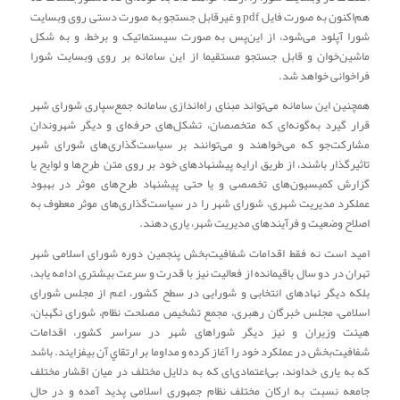
هم‌اکنون به صورت فایل pdf و غیرقابل جستجو به صورت دستی روی وبسایت
شورا آپلود می‌شود، از این‌پس به صورت سیستماتیک و برخط، و به شکل
ماشین‌خوان و قابل جستجو مستقیما از این سامانه بر روی وبسایت شورا
فراخوانی خواهد شد.
همچنین این سامانه می‌تواند مبنای راه‌اندازی سامانه جمع‌سپاری شورای شهر
قرار گیرد به‌گونه‌ای که متخصصان، تشکل‌های حرفه‌ای و دیگر شهروندان
مشارکت‌جو که می‌خواهند و می‌توانند بر سیاست‌گذاری‌های شورای شهر
تاثیرگذار باشند، از طریق ارایه پیشنهادهای خود بر روی متن طرح‌ها و لوایح یا
گزارش کمیسیون‌های تخصصی و یا حتی پیشنهاد طرح‌های موثر در بهبود
عملکرد مدیریت شهری، شورای شهر را در سیاست‌گذاری‌های موثر معطوف به
اصلاح وضعیت و فرآیندهای مدیریت شهر، یاری دهند.
امید است نه فقط اقدامات شفافیت‌بخش پنجمین دوره شورای اسلامی شهر
تهران در دو سال باقیمانده از فعالیت نیز با قدرت و سرعت بیشتری ادامه یابد،
بلکه دیگر نهادهای انتخابی و شورایی در سطح کشور، اعم از مجلس شورای
اسلامی، مجلس خبرگان رهبری، مجمع تشخیص مصلحت نظام، شورای نگهبان،
هیئت وزیران و نیز دیگر شوراهای شهر در سراسر کشور، اقدامات
شفافیت‌بخش در عملکرد خود را آغاز کرده و مداوما بر ارتقاي آن بیفزایند. باشد
که به یاری خداوند، بی‌اعتمادی‌ای که به دلایل مختلف در میان اقشار مختلف
جامعه نسبت به ارکان مختلف نظام جمهوری اسلامی پدید آمده و در حال