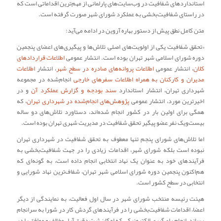
استانداردهای شفافیت در وب‌سایت‌های پارلمانی از مهم‌ترین اقداماتی است که
در راستای شفافیت‌بخشی به عملکرد شورای شهر صورت گرفته است.
متن کامل نطق پیش از دستور بهاره آروین در ادامه می‌آید:
«تحقق شفافیت یکی از اولویت‌های اصلی تلاش‌ها و پیگیری‌های اعضای پنجمین
دوره شورای اسلامی شهر تهران بوده است. انتشار عمومی
اطلاعات قراردادهای
کلان
، انتشار عمومی
اطلاعات پروانه‌های صادره در سطح شهر
، انتشار
اطلاعات
مدیران و کارکنان به همراه اطلاعات سفرهای خارجی
انجام‌شده در مجموعه
شهرداری تهران، انتشار استاندارد
سند بودجه و گزارش عملکرد آن
و در
اخیرترین مورد، انتشار عمومی
پژوهش‌های انجام‌شده در شهرداری تهران
، که
همگی برای اولین بار در کشور انجام شده‌اند، دستاورد تلاش‌های دو ساله
بیست‌ویک نفر عضو پیگیر تحقق شفافیت در مدیریت شهری تهران بوده است.
اما تلاش‌های شورای پنجم تنها معطوف به تحقق شفافیت در شهرداری تهران
نبوده است بلکه شورای شهر، اقدامات زیادی را در جهت شفافیت‌بخشی به
فرآیندهای خود به عنوان یک نهاد انتخابی انجام داده است، به گونه‌ای که
هم‌اکنون پنجمین دوره شورای اسلامی شهر تهران، شفاف‌ترین نهاد شورایی و
انتخابی در سطح کشور است.
هیئت رئیسه منتخب شورای شهر در سال اول فعالیت، به نمایندگی از دیگر
اعضا، اقدامات شفافیت‌بخشی را در فرآیندهای گردش کار در شورا به سرانجام
رساند، انجام رای‌گیری الکترونیکی که امکان ثبت دقیق آراء مخالف و موافق را در