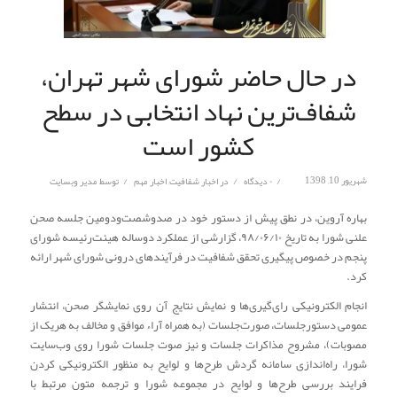
در حال حاضر شورای شهر تهران،
شفاف‌ترین نهاد انتخابی در سطح
کشور است
/
/
/
شهریور 10, 1398
۰ دیدگاه
در
اخبار شفافیت
,
اخبار مهم
توسط
مدیر وبسایت
بهاره آروین، در نطق پیش از دستور خود در صدوشصت‌ودومین جلسه صحن
علنی شورا به تاریخ ۹۸/۰۶/۱۰، گزارشی از عملکرد دوساله هیئت‌رئیسه شورای
پنجم در خصوص پیگیری تحقق شفافیت در فرآیندهای درونی شورای شهر ارائه
کرد.
انجام الکترونیکی رای‌گیری‌ها و نمایش نتایج آن روی نمایشگر صحن، انتشار
عمومی دستورجلسات، صورت‌جلسات (به همراه آراء موافق و مخالف به هریک از
مصوبات)، مشروح مذاکرات جلسات و نیز صوت جلسات شورا روی وب‌سایت
شورا، راه‌اندازی سامانه گردش طرح‌ها و لوایح به منظور الکترونیکی کردن
فرایند بررسی طرح‌ها و لوایح در مجموعه شورا و ترجمه متون مرتبط با