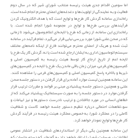
اما سومین اقدام جدی هیئت رئیسه منتخب شورای شهر که در سال دوم
فعالیت و به نمایندگی از اولویت‌ها و دغدغه‌های اعضای محترم انجام شده است،
راه‌اندازی سامانه گردش کار طرح‌ها و لوایح است که با هدف الکترونیک کردن
فرآیندهای بررسی طرح‌ها و لوایح در مجموعه شورا انجام شده است. با
راه‌اندازی این سامانه، از زمانی که طرح یا لایحه‌ای اعلام وصول می‌شود تا زمانی
که در صحن علنی شورا مورد بررسی نهایی قرار می‌گیرد، تمام فرآیند در سامانه
ثبت شده و هریک از اعضای محترم می‌توانند فارغ از اینکه نامه‌های مختلف
سیستم اتوماسیون اداری به ایشان ارجاع شده است یا نه، گردش کار یک طرح یا
لایحه اعم از تاریخ ارجاع کار توسط هیئت رئیسه به کمیسیون اصلی و
کمیسیون‌های فرعی، میزان زمان باقی ماندن یک طرح یا لایحه در کمیسیون‌های
ذیربط و بالاخره پاسخ کمیسیون اصلی و کمیسیون‌های فرعی را مشاهده کنند.
این سامانه همچنین لیست موارد آماده برای قرار گرفتن در دستور جلسه صحن
علنی و همچنین دستور جلسه پیشنهادی مبنی بر قواعد و مقررات ترتیب قرار
گرفتن موارد در دستور جلسه را به صورت سیستماتیک پیشنهاد می‌کند که از
خطاهای انسانی در مورد جاافتادن و ترتیب نادرست دستورها و نیز ابهامات و
سوءتفاهمات احتمالی درباره تنظیم دستور جلسه خواهد کاست و شفافیت
کاملی را در عملکرد شورا، به خصوص عملکرد هیئت رئیسه در فرآیند گردش
کار طرح‌ها و لوایح نمودار خواهد کرد.
این سامانه همچنین یکی دیگر از استانداردهای شفافیت در انتشار عمومی
اطلاعات در وبسایت شورا را ارتقاء خواهد داد به گونه‌ای که دستورجلسات که