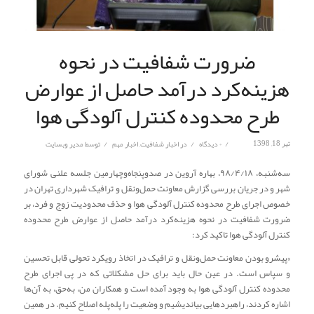
ضرورت شفافیت در نحوه
هزینه‌کرد درآمد حاصل از عوارض
طرح محدوده کنترل آلودگی هوا
/
/
/
تیر 18, 1398
۰ دیدگاه
در
اخبار شفافیت
,
اخبار مهم
توسط
مدیر وبسایت
سه‌شنبه،
۹۸/۴/۱۸، بهاره آروین
در صدوپنجاه‌وچهارمین جلسه علنی شورای
شهر و در جریان بررسی گزارش معاونت حمل‌ونقل و ترافیک شهرداری تهران در
خصوص اجرای طرح محدوده کنترل آلودگی هوا و حذف محدودیت زوج و فرد، بر
ضرورت شفافیت در نحوه هزینه‌کرد درآمد حاصل از عوارض طرح محدوده
کنترل آلودگی هوا تاکید کرد: ‌
«پیشرو بودن معاونت حمل‌ونقل و ترافیک در اتخاذ رویکرد تحولی قابل تحسین
و سپاس است. در عین حال باید برای حل مشکلاتی که در پی اجرای طرح
محدوده کنترل آلودگی هوا به وجود آمده است و همکاران من، به‌حق، به آن‌ها
اشاره کردند، راهبردهایی بیاندیشیم و وضعیت را پله‌پله اصلاح کنیم. ‌در همین