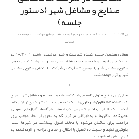
صنایع و مشاغل شهر (دستور
جلسه)
/
/
/
تیر 29, 1398
۰ دیدگاه
در
اخبار مهم
,
کمیته شفافیت و شهر هوشمند
توسط
مدیر
وبسایت
هفتادوهفتمین جلسه کمیته شفافیت و شهر هوشمند، شنبه ۹۸/۴/۲۹ به
ریاست بهاره آروین و با حضور حمیدرضا تحصیلی، مدیرعامل شرکت ساماندهی
صنایع و مشاغل شهر با موضوع شفافیت در شرکت ساماندهی صنایع و مشاغل
شهر برگزار خواهد شد.
*
اصلی‌ترین مبنای قانونی تاسیس شرکت ساماندهی صنایع و مشاغل شهر، اجرای
بند ۲۰ ماده ۵۵ قانون شهرداری‌ها است که به موجب آن، شهرداری تهران مکلف
شده است تا از ایجاد و تاسیس کارخانه‌ها، کارگاه‌ها، گاراژهای عمومی،
تعمیرگاه‌ها، دکان‌ها و به‌طورکلی مراکزی که به نحوی از انحاء موجب بروز
مزاحمت برای ساکنان می‌شود یا مخالف اصول بهداشت در شهرها است،
جلوگیری نماید و نسبت به تعطیل یا انتقال واحدهای مزاحم و آلوده‌کننده به
خارج از شهر اقدام نماید.