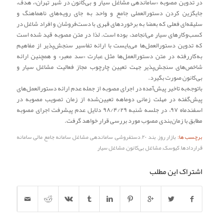
در تدوین مصوبه «ساماندهی مشاغل سیار و بی‌کانون در شهر تهران»، هدف،
جایگزین کردن دستورالعملی جامع و واحد به جای رویه‌های ناهماهنگ و
سلیقه‌ای فعلی که بعضا به برخوردهای قهری با دست‌فروشان و افراد شاغل در
کسب‌وکارهای سیار می‌انجامد، بوده است. لذا در متن مصوبه قید شده است
که تدوین دستورالعمل‌ها می‌بایست با ارائه تفاسیر سنجش‌پذیر از مفاهیم
به‌کاررفته در متن دستورالعمل‌ها مثل عبارت «سد معبر» و همچنین ارائه
شاخص‌های سنجش‌پذیر جهت تعیین چارچوب مجاز فعالیت مشاغل سیار و
بی‌کانون صورت بگیرد.
باتوجه‌به تاخیر پیش‌آمده در اجرای مصوبه از جمله عدم ارائه دستورالعمل‌های
پیش‌گفته در مهلت زمانی دوماهه تعیین‌شده از زمان تصویب مصوبه در
اسفندماه ۹۷، در جلسه شنبه ۹۸/۴/۲۹ دلایل عدم پیشرفت اجرای مصوبه
مطابق با زمان‌بندی مصوب مورد بررسی قرار خواهد گرفت.
برچسب ها:
بازار روز
,
بند ۲۰
,
دستفروشی
,
ساماندهی مشاغل
,
سامانه جامع مالی
,
سامانه
قراردادها
,
کیوسک
,
مشاغل بی‌کانون
,
مشاغل سیار
اشتراک این مطلب