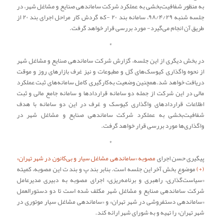
به منظور شفافیت‌بخشی به عملکرد شرکت ساماندهی صنایع و مشاغل شهر، در
جلسه شنبه ۹۸/۴/۲۹، سامانه بند ۲۰ -که گردش کار مراحل اجرای بند ۲۰ از
طریق آن انجام می‌گیرد- مورد بررسی قرار خواهد گرفت.
*
در بخش دیگری از این جلسه، گزارش شرکت ساماندهی صنایع و مشاغل شهر
از نحوه واگذاری کیوسک‌های گل و مطبوعات و نیز غرف بازارهای روز و موقت
دریافت خواهد شد.
همچنین وضعیت به‌کارگیری کامل سامانه‌های ثبت عملکرد
مالی در این شرکت از جمله دو سامانه قراردادها و سامانه جامع مالی و ثبت
اطلاعات قراردادهای واگذاری کیوسک و غرف در این دو سامانه با هدف
شفافیت‌بخشی به عملکرد شرکت ساماندهی صنایع و مشاغل شهر در
واگذاری‌ها مورد بررسی قرار خواهد گرفت.
*
پیگیری حسن اجرای
مصوبه «ساماندهی مشاغل سیار و بی‌کانون در شهر تهران»
(+)
موضوع بخش آخر این جلسه است. بنابر بند پ و بند ت این مصوبه، کمیته
«سیاست‌گذاری، راهبری و برنامه‌ریزی» اجرای مصوبه به دبیری مدیرعامل
شرکت ساماندهی صنایع و مشاغل شهر مکلف شده است تا دو دستورالعمل
«ساماندهی دستفروشی در شهر تهران» و «ساماندهی مشاغل سیار موتوری در
شهر تهران» را تهیه و به شورای شهر ارائه کند.