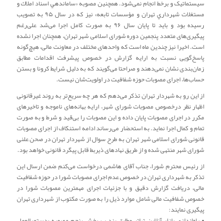
سیستماتیک و برخط انجام نمی‌شود. همچنین مصوبه «ساماندهي اسناد املاك و
مستغلات شهرداري تهران و مؤسسات تابعه» نیز که در سال ۹۵ به تصویب
رسیده بود و باید تا پایان سال ۹۶ به صورت کامل اجرا می‌شد علی‌رغم
پیگیری‌های متعدد پنجمین دوره شورای اسلامی شهر تهران، همچنان اجرا نشده
است. اخیرا نیز چندین ماه است که واحدهای مختلف در معاونت مالی، هیچ‌گونه
پاسخ‌گویی نسبت به ارایه گزارش در خصوص پیشرفت اقدامات مطابق
زمان‌بندی نشان نمی‌دهند و صراحتا می‌گویند که به دلیل شرایط کرونا و بستن
حساب‌ها، اجرای مصوبات حوزه شفافیت در اولویت‌شان نیست.
از این رو به شهردار تهران تذکر می‌دهم که هر چه سریع‌تر به روند غیرقانونی
اظهار نظر درخصوص مصوبات شورای شهر، ارایه بهانه‌های ناموجه و تاخیرهای
مکرر در اجرای مصوبات پایان داده و این مصوبات را بی‌قید و شرط و به صورت
تمام و کمال اجرا نماید. به استحضار می‌رساند ادامه استنکاف از اجرای مصوبات
قانونی شورای اسلامی شهر تهران به طرح سوال از شهردار تهران در صحن علنی
شورای شهر منتهی شده و از طریق نهادهای ذیربط قابل پیگرد قانونی خواهد بود.
از رئیس محترم شورا، جناب آقای هاشمی درخواست می‌کنم ضمن ارسال این
تذکر به شهرداری تهران در خصوص عدم اجرای مصوبات شورا در حوزه شفافیت
مالی، دریافت گزارش دقیق و با جزئیات اجرای مهمترین مصوبات شورا در
خصوص شفافیت مالی شامل موارد ذیل را به صورت مکتوب از شهرداری تهران
پیگیری نمایند:
• راه‌اندازی بازار آنلاین تهاتر مطابق بند ب بخش پنجم مصوبه «دستورالعمل