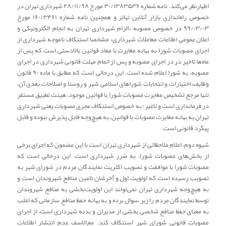
اظهارنظر می‌کند. نامه شماره ۳۰/۱۳۸۳۵۳۶ مورخ ۲۸/۱۱/۹۸ شهرداری تهران در
خصوص راه‌اندازی بازار آنلاین تهاتر و همچنین نامه شماره ۱۶۰/۳۴۶۱ مورخ
۹۹/۰۳/۰۳ در خصوص مصوبه «الزام شهرداری تهران به انجام الکترونیکی و
اعلان عمومی اطلاعات معاملات شهرداری» مشخصا استنکاف ناموجه شهرداری از
اجرای مصوبات شورا به بهانه مغایرت با مفاد قوانین بالادستی است که پس از
ماه‌ها تاخیر در در اجرای مصوبه و پس از اتمام مهلت قانونی شهرداری در اجرای
مصوبه، به شورا اعلام شده است. این درحالی است که مطابق با ماده ۹۰ قانون
وظایف، اختیارات و انتخابات شوراهای اسلامی شهر و روستا و اصلاحات بعدی آن،
تنها مرجع تشخیص مغایرت مصوبات شورا با قوانین موجود، هیئت تطبیق مستقر
در فرمانداری است و لاغیر؛ به خصوص استنکاف مجری مصوبات یعنی شهرداری
تهران به بهانه مغایرت مصوبات با قوانین، به هیچ‌وجه قابل پذیرش نبوده و قابل
پیگرد قانونی است.
شیوه دوم،‌ اعلام ملاحظاتی از شهرداری تهران است با این مضمون که اجرای برخی
از بخش‌های مصوبات شورا، به ضرر شهرداری است. این درحالی است که
مصوبات شورا با موافقت و تصویب اکثریت نمایندگان مردم در شورای شهر به
تصویب رسیده است که اولویت اول و آخرشان تامین منافع شهروندان است و
به هیچ‌وجه شهرداری تهران نمی‌تواند این اولویت‌بخشی به منافع شهروندان
توسط نمایندگان مردم را زیر سوال برده و به بهانه حفظ منافع سازمانی که اغلب
به معنای حفظ منافع شخصی بخشی از مدیران و بدنه شهرداری است، از اجرای
مصوبات قانونی شورای شهر استنکاف کند. مع‌الاسف عدم انتشار اطلاعات