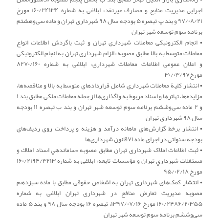
اجرایی مدیریت منابع و مصارف غیرنقد» ابلاغی به شماره ۱۶۰/۲۴۱۳۴ مورخ
۹۷/۰۸/۲۱ و بند پ تبصره ۵ بودجه سال ۹۸ شهرداری تهران و ماده سی‌وهشتم
برنامه سوم توسعه شهر تهران
• انجام الکترونیکی معاملات شهرداری تهران و ثبت باگردش اطلاعات انواع
معاملات متوسط به بالا مطابق مصوبه «الزام شهرداری تهران به انجام الکترونیکی
و اعلان عمومی اطلاعات معاملات شهرداری» ابلاغی به شماره ۸۲۷۰/۱۶۰
مورخ۳۰/۰۳/۹۷
• انتشار کلیۀ معاملات شهرداری شامل قراردادهای متوسط به بالا و مناقصه‌ها،
مزایده‌ها، تهاترها و اسناد مربوط به واگذاری‌ها از جمله معاملات ملکی مطابق بند ۱
و ۲ ماده سی‌وششم برنامه سوم توسعه شهر تهران و بند ب تبصره ۱۱ بودجه
سال ۹۸ شهرداری تهران
• انتشار برخط گزارش‌های ماهانه درآمد و هزینه و پرداخت روی ردیف‌های
بودجه سنواتی در اجرای ماده ۷۱قانون شهرداری‌ها
• ثبت اطلاعات املاک شهرداری تهران مطابق مصوبه «ساماندهي اسناد املاك و
مستغلات شهرداري تهران و مؤسسات تابعه» ابلاغی به شماره ۱۶۰/۲۱۹۴/۳۲۱۳
مورخ ۹۵/۰۲/۱۸
• انتشار کمک‌های شهرداری تهران به اشخاص حقوقی مطابق با ماده سیزدهم
مصوبه مدیریت تعارض منافع در شهرداری تهران ابلاغی به شماره
۱۶۰/۲۴۸۶/۲۰۳۵۵ مورخ ۱۳۹۷/۰۷/۱۶، تبصره ۱۶ بودجه سال ۹۸ و بند ۵ ماده
سی‌وششم برنامه سوم توسعه شهر تهران