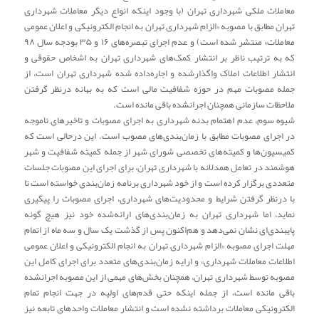
معاملات ملکی شهرداری تهران (با وجود اینکه انواع دیگر معاملات شهرداری
تهران مطابق با مصوبه «الزام شهرداری تهران به انجام الکترونیکی و اعلان عمومی
معاملات» منتشر شده است) و عدم اجرای تبصره‌های ۱۶ و ۳۵ بودجه سال ۹۸
که به ترتیب ناظر بر انتشار کمک‌های شهرداری تهران به اشخاص حقوقی و
انتشار اطلاعات املاک واگذارشده و اجاره‌داده شده شهرداری تهران است، از
جمله مصوبات مهم در حوزه شفافیت مالی است که به بهانه درنظر گرفتن
ملاحظات سازمانی همچنان اجرانشده باقی مانده است.
شیوه سوم، عدم اهتمام بدنه شهرداری به اجرای مصوبات و تاخیرهای ناموجه
در اجرای مصوبات مطابق با زمان‌بندی‌های مصوب است. این درحالی است که
کمیسیون‌ها و کمیته‌های تخصصی شورای شهر از جمله کمیته شفافیت و شهر
هوشمند در تعامل همدلانه با شهرداری تهران، برای اجرای این مصوبات جلسات
متعددی برگزار کرده است و از خود شهرداری برنامه زمان‌بندی خواسته است تا
با درنظر گرفتن شرایط و محدودیت‌های شهرداری، اجرای مصوبات را پیگیری
نماید، اما شهرداری تهران به زمان‌بندی‌های ارائه‌شده خود نیز هیچ گونه
پایبندی‌ای نشان نمی‌دهد و هم‌اکنون پس از گذشت یک سال و سه ماه از اتمام
مهلت اجرای مصوبه «الزام شهرداری تهران به انجام الکترونیکی و اعلان عمومی
اطلاعات معاملات شهرداری» و ارایه زمان‌بندی‌های متعدد برای اجرای کامل این
مصوبه توسط شهرداری تهران، همچنان بخش‌های مهمی از این مصوبه اجرانشده
باقی مانده است، از جمله اینکه حتی قدم‌های اولیه در جهت انجام تمام
الکترونیکی معاملات برداشته نشده است و انتشار معاملات واحدهای تابعه نیز