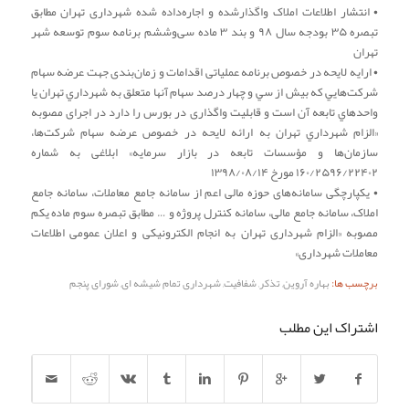
• انتشار اطلاعات املاک واگذارشده و اجاره‌داده شده شهرداری تهران مطابق
تبصره ۳۵ بودجه سال ۹۸ و بند ۳ ماده سی‌وششم برنامه سوم توسعه شهر
تهران
• ارایه لایحه در خصوص برنامه عملیاتی اقدامات و زمان‌بندی جهت عرضه سهام
شركت‌هايي كه بيش از سي و چهار درصد سهام آنها متعلق به شهرداري تهران يا
واحدهاي تابعه آن است و قابلیت واگذاری در بورس را دارد در اجرای مصوبه
«الزام شهرداري تهران به ارائه لايحه در خصوص عرضه سهام شركت‌ها،
سازمان‌ها و مؤسسات تابعه در بازار سرمايه» ابلاغی به شماره
۱۶۰/۲۵۹۶/۲۲۴۰۲ مورخ ۱۳۹۸/۰۸/۱۴
• یکپارچگی سامانه‌های حوزه مالی اعم از سامانه جامع معاملات، سامانه جامع
املاک، سامانه جامع مالی، سامانه کنترل پروژه و … مطابق تبصره سوم ماده یکم
مصوبه «الزام شهرداری تهران به انجام الکترونیکی و اعلان عمومی اطلاعات
معاملات شهرداری»
برچسب ها:
بهاره آروین
,
تذکر
,
شفافیت
,
شهرداری تمام شیشه ای
,
شورای پنجم
اشتراک این مطلب