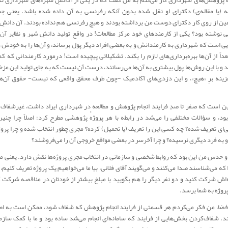
ٔ پژوهش‌های شهرداری کار می‌کنم به من گفت که در یکی از «دانشِ شهر»های شهرداری تکه
امه (یا مقاله‌ی) دکترای او نقل شده بدون آنکه رفرنسی به آن داده شده باشد. یعنی جم
عین از روی کار دکترای دوست من برداشته بودند و هیچ رفرنسی هم نداده بودند. آن دانشِ 
نوشته بود؟ یکی از کارمندهای خود مرکز مطالعات! در واقع تولید دانشِ شهر و نظایر آن 
ایی است که شهرداری به کارمندانش و به بعضی افراد دیگر پول برساند، و آن‌ها را به خودش 
بعداً از آن‌ها بهره‌برداری‌های لازم را بکند. تشکیلاتی پیچیده است! درمورد کارمندانی که ک
د و با این روش‌ها پول بیشتری به آن‌ها می‌رسانند، درست آن نیست که به جای تولید این مزخ
زینه برِ «هیچ»، و این دزدی‌های آکادمیک -چون طرف محقق واقعی که نیست- حقوق آن‌ها ر
ن است که صفر تا صدِ فرایند انجام پژوهش و مطالعه در شهرداری ایراد داشت، غیرشفاف و
بود، و سؤالات مختلفی را می‌شد در رابطه با هر پروژهٔ پژوهشی مطرح کرد: اصلاً چرا چنین 
ای تعریف شده؟ چه کسی این را تعریف (یا تحمیل) کرده؟‌ مجری چطور انتخاب شده و چرا پروژه
 به فرد دیگری نرسیده؟ و چرا آخرسر در بعضی مواقع خروجی آن را می‌فروشند؟
 حدس من این بود که روابط شخصی و سازمانی در انتخاب مجری پروژه‌ها نقش دارد. یعنی مثلا
ا که می‌شناسند صدا می‌کنند و می‌گویند آقای فلانی، بیا ما می‌خواهیم یک پروژه تعریف کنیم، 
اش شرکت کنید و دو نفر دیگر را هم بگویید با مبلغ بیشتر از خودتان در مناقصه شرکت کن
روژه به شما برسد.
فضا، من فکر می‌کردم هر قسمتی از فرایند انجام پژوهش که شفاف شود، ممکن است به اص
. شفاف‌کردن بخش‌هایی از فرایند که سامانه‌ای انجام می‌شد ساده بود و ما با کمک سازما