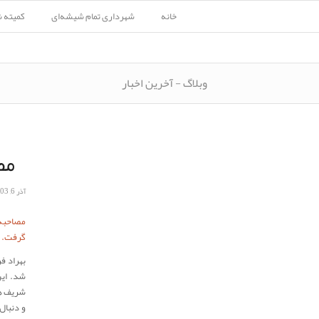
خانه
شهرداری تمام شیشه‌ای
کمیته 
وبلاگ - آخرین اخبار
مص
آذر 6, 1403
مصاحبه‌
گرفت.
شد. این
شریف هم
و دنبال