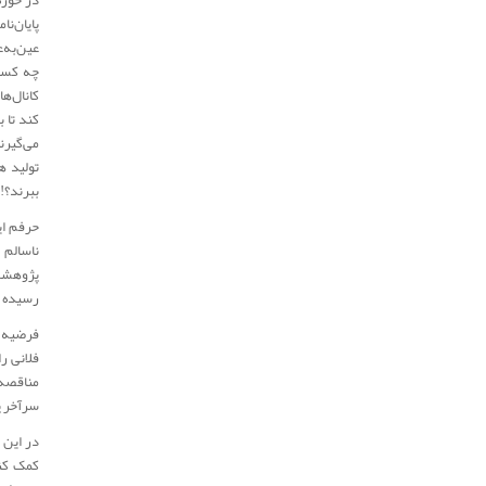
در حوزه
پایان‌ن
عین‌به‌
چه کسی 
کانال‌ه
کند تا 
می‌گیرن
تولید ه
ببرند؟!
حرفم ای
ناسالم 
پژوهشی‌
رسیده و
فرضیه و
فلانی ر
مناقصه‌
سرآخر پ
در این 
کمک کند