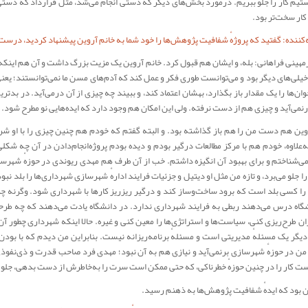
ستیم کار را جلو ببریم. درمورد بخش‌های دیگر که دستی انجام می‌شد، مثل قرارداد که دست
کار سخت‌تر بود.
کننده: گفتید که پروژهٔ شفافیت پژوهش‌ها را خود شما به خانم آروین پیشنهاد کردید، درس
رمهینی فراهانی: بله، و ایشان هم قبول کرد. خانم آروین یک مزیت بزرگ داشت و آن هم این
 خیلی‌های دیگر بود و می‌توانست طوری فکر و عمل کند که آدم‌های مسن ما نمی‌توانستند؛ یعنی
ن‌ها را یک مقدار باز بگذارد، بهشان اعتماد کند، و ببیند چه چیزی از آن درمی‌آید. در بدتری
نمی‌آید و چیزی هم از دست نرفته. ولی این امکان هم وجود دارد که ایده‌هایی نو مطرح شود.
وین هم دست من را هم باز گذاشته بود. و البته گفتم که خودم هم چنین چیزی را با او شر
ه‌علاوه، خودم هم با مرکز مطالعات درگیر بودم و دیده بودم پروژه‌انجام‌دادن در آن چه شکل
می‌شناختم و برای بهبود آن انگیزه داشتم. خب از آن طرف هم مهدی ریوندی در حوزهٔ شهرسا
جلو می‌برد، و تازه من مثل او دیتیل و جزئیات فرایند ادارهٔ شهرسازی شهرداری‌ها را بلد نبو
را کسی بلد است که برود ساخت‌وساز کند و درگیر ریزریز کارها با شهرداری شود. وگرنه چ
گاه درس می‌دهند ربطی به فرایند شهرداری ندارد. در دانشگاه یادت می‌دهند که چه طرح
ان طرح‌ریزی کنی، سیاست‌ها و استراتژی‌ها را معین کنی و غیره. حالا اینکه شهرداری چطور آن ر
دیگر یک مسئلهٔ مدیریتی است و مسئلهٔ برنامه‌ریزانه نیست. بنابراین من دیدم که با بودن
 من در حوزهٔ شهرسازی برنمی‌آید و نیازی هم به آن نبود؛ مهدی فرد صاحب قدرت و ذی‌نفوذی
ست کار را در چنین حوزهٔ خطرناکی، که حتی ممکن است سرت را به‌خاطرش از دست بدهی، جلو ب
آن بود که ایدهٔ شفافیت پژوهش‌ها به ذهنم رسید.