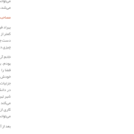
می‌توان
می‌شد، 
مصاحبه‌
بهراد ف
کمتر از
دست جوا
چیزی در
خانم آر
بودم. ب
فضا را 
خودش را 
جزئیات 
در دانش
شهر تهر
می‌کند 
کاری از
می‌توان
بعد از 