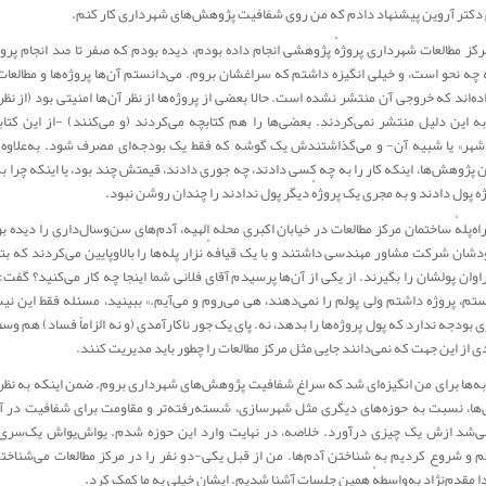
 دکتر آروین پیشنهاد دادم که من روی شفافیت پژوهش‌های شهرداری کار کنم.
ا مرکز مطالعات شهرداری پروژهٔ پژوهشی انجام داده بودم، دیده‌ بودم که صفر تا صد انجام پروژ
ه چه نحو است، و خیلی انگیزه داشتم که سراغشان بروم. می‌دانستم آن‌ها پروژه‌ها و مطالعات
ده‌اند که خروجی آن منتشر نشده است. حالا بعضی از پروژه‌ها از نظر آن‌ها امنیتی بود (از نظر 
به این دلیل منتشر نمی‌کردند. بعضی‌ها را هم کتابچه می‌کردند (و می‌کنند) -از این کتاب
شهر» یا شبیه آن- و می‌گذاشتندش یک گوشه که فقط یک بودجه‌ای مصرف شود. به‌علاوه 
ین پژوهش‌ها، اینکه کار را به چه کسی دادند، چه جوری دادند، قیمتش چند بود، یا اینکه چرا ب
ژه پول دادند و به مجری یک پروژهٔ دیگر پول ندادند را چندان روشن نبود.
اه‌‌پلهٔ ساختمان مرکز مطالعات در خیابان اکبری محله الهیه، آدم‌های سن‌وسال‌داری را دیده ب
دشان شرکت مشاور مهندسی داشتند و با یک قیافهٔ نزار پله‌ها را بالاوپایین می‌کردند که بتوا
اوان پولشان را بگیرند. از یکی از آن‌ها پرسیدم آقای فلانی شما اینجا چه کار می‌کنید؟ گفت:
تم، پروژه داشتم ولی پولم را نمی‌دهند، هی می‌روم و می‌آیم.» ببینید، مسئله فقط این ن
بودجه ندارد که پول پروژه‌ها را بدهد، نه. پای یک جور ناکارآمدی ‌(و نه الزاماً فساد)‌ هم و
ی از این جهت که نمی‌دانند جایی مثل مرکز مطالعات را چطور باید مدیریت کنند.
به‌ها برای من انگیزه‌ای شد که سراغ شفافیت پژوهش‌های شهرداری بروم. ضمن اینکه به نظرم
ا، نسبت به حوزه‌های دیگری مثل شهرسازی، شسته‌رفته‌تر و مقاومت برای شفافیت در آ
ی‌شد ازش یک چیزی درآورد. خلاصه، در نهایت وارد این حوزه شدم. یواش‌یواش یک‌سر
 و شروع کردیم به شناختن آدم‌ها. من از قبل یکی-دو نفر را در مرکز مطالعات می‌شناختم، 
دا مقدم‌نژاد به‌واسطهٔ همین جلسات آشنا شدیم. ایشان خیلی به ما کمک کرد.