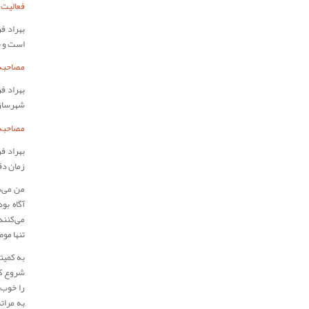
فعالیت
بهراد ف
است و چ
مصاحبه
بهراد ف
شهرسازی
مصاحبه‌
بهراد فر
زمان دق
من می‌د
آگاه بو
می‌کنند
تنها مو
به کمیت
شروع کر
را خوب 
به مرات