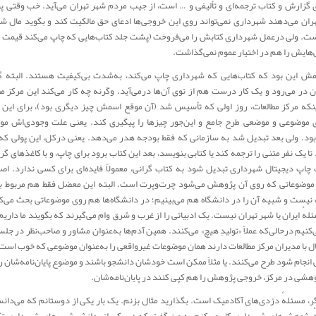
گزارش و کتاب ترجمه‌‌ای و تألیفی و … است، از جیب مردم شهر تهران می‌آید. خب وقتی پ
ران می‌دهند شهرداری نمی‌تواند روی این خروجی‌ها ادعای حق مالکیت کند و بگوید مال ش
ست. ولی درعمل شهرداری کتابش را می‌فروخت (پشت جلد کتاب‌هایی که چاپ می‌کند قیمت د
ایش را هم در اختیار عموم نمی‌گذاشت.
مش این بود که کتاب‌هایی که شهرداری چاپ می‌کند، به‌شدت بی‌کیفیت هستند. البته گ
در می‌رود و یک کار درست هم از توی آن‌ها درمی‌آید. وگرنه چه کار می‌کند این مرکز مط
که مرکز مطالعات، روز اولی که تأسیس شد (آن موقع اسمش چیز دیگری بود)، برای این 
 موضوعی و موضعی طرح جامع و این‌جور چیزها را پیگیری کند. یعنی علت وجودی‌اش م
ود. ولی بعد تبدیل شد به سازمانی که فقط بودجه هدر می‌دهد. یعنی درکل، این پولی که
ا یک نفر متنی را ترجمه کند یا کتابی بنویسد، بعد این کتاب برود برای چاپ، و با کاغذهای گر
اپ دیجیتال شهرداری تبدیل شود به کتاب گرانی، معمولاً فایده‌ای برای کسی ندارد. اصلا
موضوعاتی که روی آن پژوهش می‌شود چرت‌وپرت است. البته این معضل فقط هم مربوط ب
 نیست و شبیه آن را در دانشگاه هم می‌بینیم؛ در دانشگاه‌ها هم روی موضوعاتی بحث می‌ک
ئلهٔ ایران یا شهر تهران نیست. یک ادبیاتی را از غرب و شرق وام می‌گیرند که بگویند ما داریم 
‌کنیم درحالی‌که عملاً «تولیدِ هیچ» می‌کنند. همین آدم‌ها به‌عنوان مشاور و صاحب‌نظر در جلس
ال با مدیران مرکز مطالعات دارند همان موضوعات غیرواقعی را به‌عنوان موضوعی که خوب اس
نجام شود طرح می‌کنند. یا مثلاً ممکن است خودشان دانشجو باشند و موضوع پایان‌نامه‌شان را
هشی در مرکز، خروجی پژوهش را هم کپی کنند در پایان‌نامه‌شان.
گر، مسئلهٔ دزدی‌های آکادمیک است. بگذارید مثال بزنم. یک بار یکی از دوستانم که می‌دا