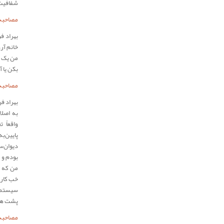
شفافیت
مصاحبه‌
بهراد ف
خانم آر
من یک ش
بکن یا آ
مصاحبه‌
بهراد ف
به اصلا
واقعاً 
پایین‌‌
دیوان‌س
بودم و 
من که زو
خب کار 
سیستم ا
پشت همک
مصاحبه‌