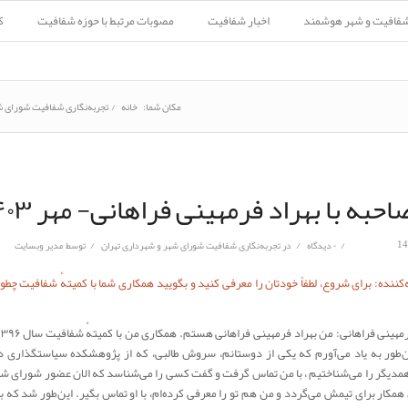
شفافیت و شهر هوشمند
اخبار شفافیت
مصوبات مرتبط با حوزه شفافیت
ک
مکان شما:
خانه
/
تجربه‌نگاری شفافیت شورای ش
احبه با بهراد فرمهینی فراهانی- مهر ۱۴۰۳
/
/
/
۰ دیدگاه
در
تجربه‌نگاری شفافیت شورای شهر و شهرداری تهران
توسط
مدیر وبسایت
کننده: برای شروع، لطفاً خودتان را معرفی کنید و بگویید همکاری شما با کمیتهٔ شفافیت چط
‌طور به یاد می‌آورم که یکی از دوستانم، سروش طالبی، که از پژوهشکده سیاستگذاری د
دیگر را می‌شناختیم ، با من تماس گرفت و گفت کسی را می‌شناسد که الان عضور شورای ش
 همکار برای تیمش می‌گردد و من هم تو را معرفی کرده‌ام، با او تماس بگیر. این‌طور شد که با 