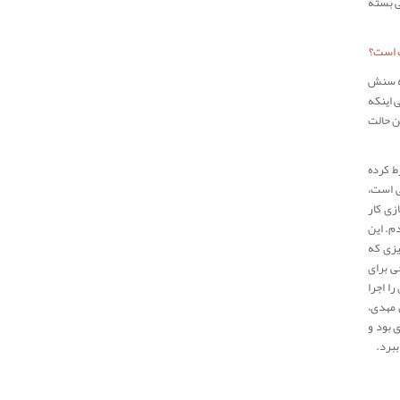
ی بسته
ت است؟
که سنش
 اینکه
ن حالت
ط کرده
ی است،
زی کار
دم. این
یزی که
ی برای
ا اجرا
 مهدی،
 بود و
برد.