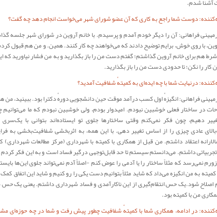
 آشنا شدم.
کننده: دوست شما راجع به کاری که آن عضو شورای شهر می‌خواست انجام دهد چه گفت؟
رمهینی فراهانی: آن را دیگر خودم آمدم و پرسیدم. با خانم آروین در شورای شهر جلسه گذا
وین، با روی خوش، برایم توضیح دادند که می‌خواهند چه کار کنند. همین. و من هم قبول کردم.
رط هم برای خانم آروین گذاشتم؛ گفتم دست من را باز بگذارید و به من فشار نیاورید که این‌
ن کار را نکن؛ تا حدودی دست من را باز بگذارید.
کننده: درنهایت شما با چه ایده‌ای به کمیتهٔ شفافیت آمدید؟
رمهینی فراهانی: انگیزهٔ اول کسب درآمد موقت حین دانشجویی دورهٔ دکترا بود. ببینید، من ه
حات در ساختار فعلی خوشبین نبودم. امیدوار بودم، ولی خوشبین نبودم که ما می‌توانیم چ
تغییر دهیم، چون فکر نمی‌کنم وقتی ساختارها جلوی تو ایستاده‌اند بتوانی با یک‌سری 
به‌بالای عادی چیزی را از اساس تغییر دهی. با این همه، به اثربخشی شفافیت‌بخشی به فرا
الارانه اعتقاد داشتم. من قبل از همکاری با کمیته با شهرداری (مرکز مطالعات شهرداری) کا
تجربیاتی داشتم. می‌دانستم سیستم تا حد قابل‌توجهی درگیر فساد است و به این فکر کردم
رم نمی‌رسد که مثلاً ساختار را یا آدمی را عوض کنم -‌اصلاً آدم نمی‌تواند جلوی این‌ها بایست
کمیته به من انگیزه می‌داد که شاید مثلاً بتوانیم دست یکی را رو کنیم و شاید این اتفاق کمک 
صلاح شود.یک حس انتقام‌گیری از این ناکارآمدی و فساد شهرداری داشتم. یعنی یک ح
اری من با کمیته بود.
کننده: در ادامه، همکاری شما با کمیتهٔ شفافیت چطور پیش رفت و شما در چه حوزه‌ای مش