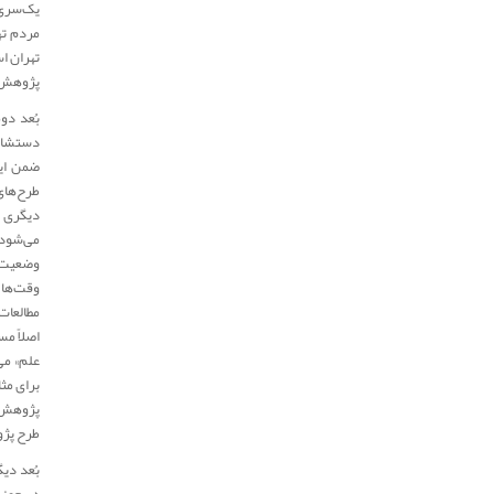
یک‌سری 
مردم ته
تهران ا
پژوهش‌ه
بُعد دو
دستشان 
ضمن این
طرح‌های
دیگری ب
می‌شود ت
وضعیت چ
وقت‌ها 
مطالعات
اصلاً مس
علم» می
برای مث
پژوهش ا
طرح پژو
بُعد دی