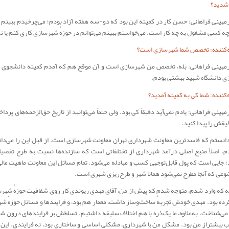
 شدید؟
رمهینی فراهانی: حسن کار در کمیته این بود که دو‌-سه هفته آزاد بودم؛ می‌چرخیدم ببینم چ
ه کسی مشغول به چه کار است. می‌خواستم ببینم می‌توانم در حوزهٔ شهرسازی کاری کنم یا نه
‌کننده: تخصص شما شهرسازی است؟
رمهینی فراهانی: بله، تخصص من شهرسازی است و آن موقع هم که آمدم کمیته دانشجوی 
 دانشگاه شهید بهشتی بودم.
کننده: شما کی به کمیته آمدید؟
مهینی فراهانی: یادم نمی‌آید دقیقاً کی بود. ولی حتماً می‌توانید از تاریخ حق‌الزحمه‌های پرد
یقش را پیدا کنید.
انستم که فاسدترین معاونت شهرداری تهران معاونت شهرسازی است. از قبل این را می‌دا
دم. اصلاً منبع اصلی درآمد شهرداری از تختلفاتی است که سازنده‌ها نسبت به طرح تفصی
؛ جایی است که پول قابل‌توجهی کسب و مبادله می‌شود. تمام مسائل این معاونت ماهیت مالی
ضوعی که آنجا مطرح نمی‌شود همانا شهر و طرح‌ریزی شهری است.
ه که وارد شدم، متوجه شدم که پیش از من، آقای مهدی ریوندی کار روی شفافیت حوزهٔ شهرس
ده بود. مهدی خودش تجربهٔ ساخت‌وساز داشت، معمار هم بود، و فرایندها و مسائل حوزهٔ ش
می‌شناخت. به‌علاوه، ما یک‌ذره با هم اختلاف سلیقه داشتیم. تسلطش بر فرایندهای درون ش
ب بیشتراز من بود. مشکل من با شهرداری، مشکلی اساسی و ساختاری بود، نه فرایندی. این