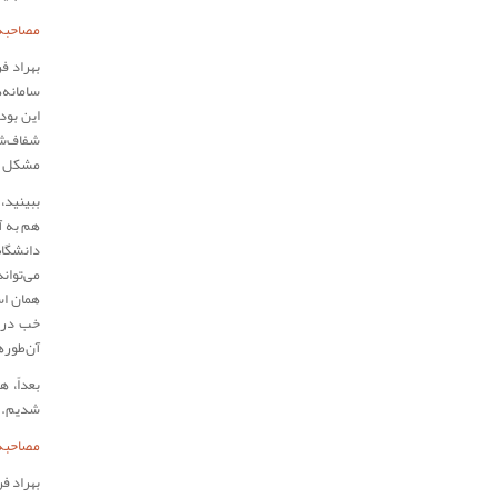
مصاحبه‌
بهراد ف
سامانه‌
این بود
شفاف‌شد
مشکل ما
ببینید، 
هم به آ
دانشگاه
می‌توان
همان اس
خب درمو
آن‌طوره
بعداً، 
شدیم.
مصاحبه‌
بهراد ف