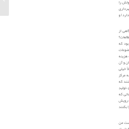
ولش را
۱۴۰۲
هرداری
ارد) و
اهی از
العات؟
بود که
وضوعات
 هزینه
ان و آن
ً خیلی
ه مرکز
نند که
«تولیدِ
اتی که
ت رویش
 بکنند
نست من