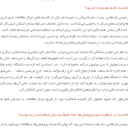
کننده: خانم مقدم‌نژاد که بود؟
رمهینی فراهانی: پست سازمانی‌اش را نمی‌دانم. یکی از کارمندهای مرکز مطالعات شهرداری 
ها و فرایندهای مرکز را به‌خوبی می‌شناخت. به دلایل مختلف، من توانستم با ایشان خیلی کار کن
 که انگار ایشان هم انگیزهٔ فردی داشتند برای اینکه به شفافیت‌بخشی فرایندها کمک کنند. و 
ن سیستم شودند. دوم اینکه به نظرم می‌آمد و حدس می‌زدم که به‌خاطر زمینهٔ خانواد
لی چندانی ندارند، درنتیجه انگیزه‌ای هم برای فساد ندارند.
به نظر من، اولین مشکلی که نه‌تنها شهرداری تهران، بلکه هر جای دولتی و نیمه‌دولتی دیگری د
ن دچار است و آدم‌ها با آن درگیرند، این است که حقوق‌ها کفاف زندگی‌ها را نمی‌دهد. الان یک
 بیست‌وچهار تا سی میلیون درآمد ماهیانه دارد. خب استادی که تازه به دانشگاه رفته واقعا
د هم اجاره خانه بدهد، هم ازدواج کند، خرج رفت‌وآمد بدهد، خرج مریضی بدهد، … نمی‌شود
تاد دانشگاه هم می‌آید از این‌ور و آن‌ور پروژه می‌گیرد، و از کیفیت هر دو کارش زده می‌شو
رد خانم مقدم‌نژاد به نظرم آمد که از خانواده‌ای است که به حمایت مالی آن‌ها پشت‌گر
ا دغدغهٔ مالی ندارد و انگیزه‌های اخلاقی‌اش قوی‌تر است، چون خیلی کمکمان کرد.
همان‌طور که شیوهٔ معمول کار کمیتهٔ شفافیت بود، از طریق مرکز مطالعات با سازمان فاوا ه
کننده: در شفافیت حوزهٔ پژوهش‌ها، شما دقیقاً به دنبال شفاف‌شدن چه بودید؟
رمهینی فراهانی: یک بُعد مسئله این بود که پولی که صرف پژوهش‌ها و مطالعات می‌شود، و خر