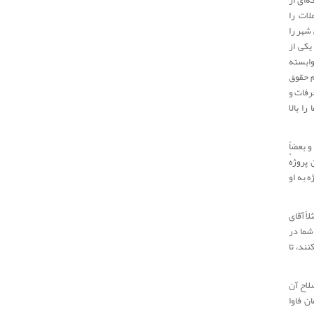
‌ای از
لات را
شهر را
یکی از
وابسته
م حقوق
رفات و
ا بالا
 بعضاً
پروژهٔ
 به او
ً آقای
شما در
ند، تا
لاح آن
ن فاوا