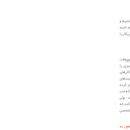
شتیم و
 البته
کار را
یچ‌وقت
یزی را
کارهای
یندهای
ر کرده
 که خب
د‌- ولی
کند که
س شخصی
غول به