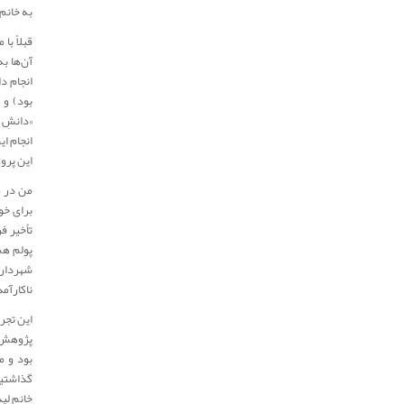
به خانم
قبلاً ب
آن‌ها ب
انجام دا
بود) و 
«دانشِ 
انجام ا
این پرو
من در ر
برای خو
تأخیر فر
پولم هس
شهرداری 
ناکارآمد
این تجر
پژوهش‌ه
بود و م
گذاشتیم
خانم لی