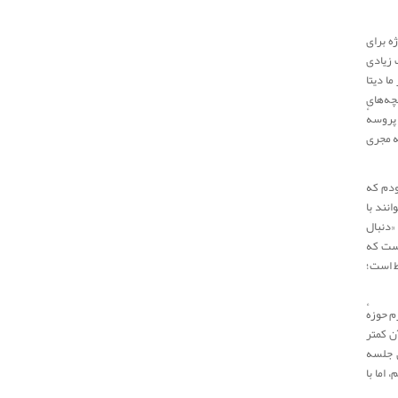
ه برای
 زیادی
ما دیتا
چه‌های
پروسهٔ
ه مجری
ودم که
نند با
 «دنبال
یست که
سط است؛
 حوزهٔ
ن کمتر
ی جلسه
اما با