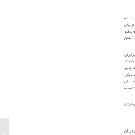
بود که
م. یکی
پیگیرِ
گی‌شان
ر ایران
 استاد
ً چطور
 دیگر.
د. ولی
م است،
م لینک
وجی آن
مصاح