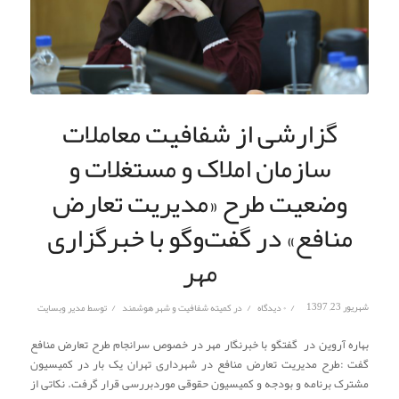
گزارشی از شفافیت معاملات
سازمان املاک و مستغلات و
وضعیت طرح «مدیریت تعارض
منافع» در گفت‌وگو با خبرگزاری
مهر
/
/
/
شهریور 23, 1397
۰ دیدگاه
در
کمیته شفافیت و شهر هوشمند
توسط
مدیر وبسایت
بهاره آروین در گفتگو با خبرنگار مهر در خصوص سرانجام طرح تعارض منافع
گفت :طرح مدیریت تعارض منافع در شهرداری تهران یک بار در کمیسیون
مشترک برنامه و بودجه و کمیسیون حقوقی موردبررسی قرار گرفت. نکاتی از