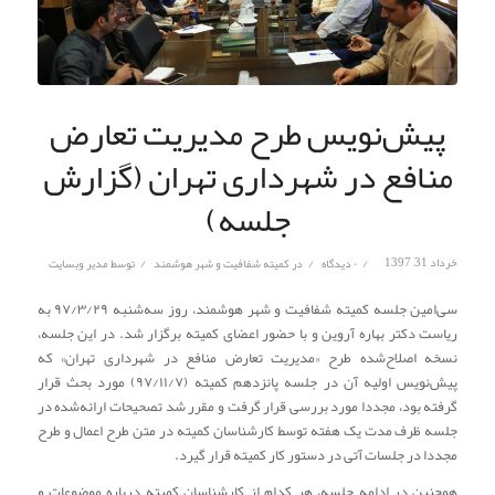
پیش‌نویس طرح مدیریت تعارض
منافع در شهرداری تهران (گزارش
جلسه)
/
/
/
خرداد 31, 1397
۰ دیدگاه
در
کمیته شفافیت و شهر هوشمند
توسط
مدیر وبسایت
سی‌امین جلسه کمیته شفافیت و شهر هوشمند، روز سه‌شنبه ۹۷/۳/۲۹ به
ریاست دکتر بهاره آروین و با حضور اعضای کمیته برگزار شد. در این جلسه،
نسخه اصلاح‌شده طرح «مدیریت تعارض منافع در شهرداری تهران» که
پیش‌نویس اولیه آن در جلسه پانزدهم کمیته (۹۷/۱۱/۷) مورد بحث قرار
گرفته بود، مجددا مورد بررسی قرار گرفت و مقرر شد تصحیحات ارائه‌شده در
جلسه ظرف مدت یک هفته توسط کارشناسان کمیته در متن طرح اعمال و طرح
مجددا در جلسات آتی در دستور کار کمیته قرار گیرد.
همچنین در ادامه جلسه، هر کدام از کارشناسان کمیته درباره موضوعات و