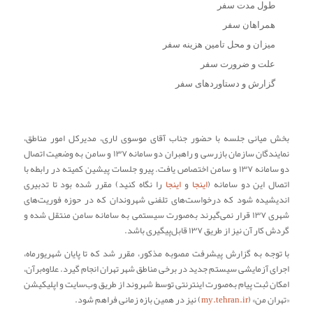
طول مدت سفر
همراهان سفر
میزان و محل تامین هزینه سفر
علت و ضرورت سفر
گزارش و دستاوردهای سفر
بخش میانی جلسه با حضور جناب آقای موسوی لاری، مدیرکل امور مناطق،
نمایندگان سازمان بازرسی و راهبران دو سامانه ۱۳۷ و سامن به وضعیت اتصال
دو سامانه ۱۳۷ و سامن اختصاص یافت. پیرو جلسات پیشین کمیته در رابطه با
اتصال این دو سامانه (
اینجا
و
اینجا
را نگاه کنید) مقرر شده بود تا تدبیری
اندیشیده شود که درخواست‌های تلفنی شهروندان که در حوزه فوریت‌های
شهری ۱۳۷ قرار نمی‌گیرند به‌صورت سیستمی به سامانه سامن منتقل شده و
گردش کار آن نیز از طریق ۱۳۷ قابل‌پیگیری باشد.
با توجه به گزارش پیشرفت مصوبه مذکور، مقرر شد که تا پایان شهریورماه،
اجرای آزمایشی سیستم جدید در برخی مناطق شهر تهران انجام گیرد. علاوه‌برآن،
امکان ثبت پیام به‌صورت اینترنتی توسط شهروند از طریق وب‌سایت و اپلیکیشن
«تهران من» (
my.tehran.ir
) نیز در همین بازه زمانی فراهم شود.