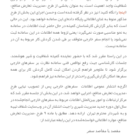
شفافیت واجد اهمیت است، به عنوان بخشی از طرح «مدیریت تعارض منافع»
(
اینجا
را نگاه کنید) نیز در نظر گرفته شده است و حسن اجرای این بخش از طرح
مذکور منوط به غنای اطلاعاتی پایگاه داده‌ای این سامانه خواهد بود. این در حالی
است که بنابر گزارش کارشناسان کمیته در حال حاضر ثبت اطلاعات در سامانه
به نحو مناسبی صورت نمی‌گیرد؛ یعنی لزوما همه اطلاعات در این سامانه ثبت
نمی‌شود یا انجام سفر خارجی متوقف بر طی شدن گردش کار مربوط به آن در
سامانه نیست.
در این راستا مقرر شد که با حضور نماینده کمیته شفافیت و شهر هوشمند،
جلسات کارشناسی جهت رفع نواقص فنی سامانه نظارت بر سفرهای خارجی
برگزار شود تا علاوه‌بر فراهم کردن امکان ثبت کامل گردش کار برای همه
سفرها، امکان گزارش‌گیری راحت‌تر از این سامانه نیز فراهم شود.
اگرچه انتشار عمومی اطلاعات سفرهای خارجی پس از تصویب نهایی طرح
«مدیریت تعارض منافع» اجرایی خواهد شد، در این بخش از جلسه مقرر شد که
مرکز ارتباطات و امور بین‌الملل اطلاعات مربوط به سفرهای خارجی انجام‌شده در
سال اول دوره جدید مدیریت شهری را جهت انتشار آن در وب‌سایت شفاف تهیه
و به شهردار محترم تهران ارائه دهد. مطابق با ماده ۹ طرح «مدیریت تعارض
منافع» موارد اطلاعاتی خواسته‌شده در این رابطه عبارتند از:
مقصد یا مقاصد سفر