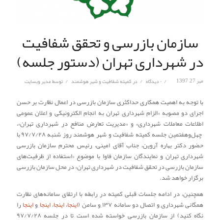
سازمان بازرسی و تحقق شفافیت
در شهرداری تهران (دستور جلسه)
/
/
/
مهر 27, 1397
۰ دیدگاه
در
کمیته شفافیت و شهر هوشمند
توسط
مدیر وبسایت
با توجه به اهمیت همکاری حداکثری سازمان بازرسی در اعمال نظارت بر حسن
اجرای دو مصوبه «الزام شهرداری تهران به انجام الکترونیکی و اعلان عمومی
اطلاعات معاملات شهرداری» و «مدیریت تعارض منافع در شهرداری تهران»،
چهل‌وهفتمین جلسه کمیته شفافیت و شهر هوشمند روز شنبه ۹۷/۷/۲۸ با
حضور دکتر بهاره آروین، جناب آقای امینی، رئیس محترم سازمان بازرسی
شهرداری تهران و نمایندگان سازمان فاوا با موضوع «استفاده از ظرفیت‌های
سازمان بازرسی در تحقق شفافیت در شهرداری تهران» در محل سازمان بازرسی
برگزار خواهد شد.
همچنین، در ادامه جلسات قبلی کمیته در رابطه با ارتقای سامانه‌های نظارت
همگانی شهرداری و اتصال دو سامانه ۱۳۷ و سامن (
اینجا
،
اینجا
،
اینجا
و
اینجا
را
نگاه کنید) از سازمان بازرسی خواسته شده است تا در جلسه ۹۷/۷/۲۸