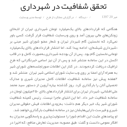
تحقق شفافیت در شهرداری
/
/
/
مهر 20, 1397
۰ دیدگاه
در
گزارش عملکرد از طرح
توسط
مدیر وبسایت
هنگامی که قراردادهای بالای یک‌میلیارد تومان شهرداری تهران از لابه‌لای
زونکن‌های مالی بیرون آمد و روی وب‌سایت شفافیت قرار گرفت، کسی باور
نمی‌کرد که نخستین گام شهردار تهران و شعار عضو شورای شهر مبنی بر
«شهرداری شیشه‌ای» ادامه پیدا کند. اما انتشار قراردادهای بالای یک‌میلیارد
تومانی نخستین گام بود. پس از آن بودجه شهرداری به‌صورت کامل و در قالب
اکسل در این سامانه منتشر شد و پس از آن نیز اسامی خبرنگارانی که طرح
ترافیک دریافت کرده‌بودند. در کنار این اطلاعات صورتجلسه‌های شورای شهر
به همراه آرای اعضا بر روی وب سایت شورای اسلامی شهر تهران منتشر شد و
۲هفته پیش نیز سامانه شفافیت، اطلاعات کامل مدیران شهری و مدارک
تحصیلی آنان را بارگذاری کرد. روز گذشته بهاره آروین از دستور سید محمد
علی افشانی، شهردار تهران برای انتشار قراردادهای بالای ۲۵۰میلیون تومان در
سامانه شفافیت خبر داد. اما این انتهای ماجرا نیست. رئیس کمیته شفافیت
شورای شهر یک خبر دیگر هم داشت؛ به‌زودی اطلاعات فیش حقوقی مدیران
شهری و فهرست دارایی‌هایشان نیز در سامانه شفافیت بارگذاری خواهد شد.
او پیامدهای مثبت این اقدام شورا را مسئولیت‌پذیری و پاسخگویی مدیران به
افکار عمومی دانست و گفت: طبق مصوبه «مدیریت تعارض منافع» که اخیرا در