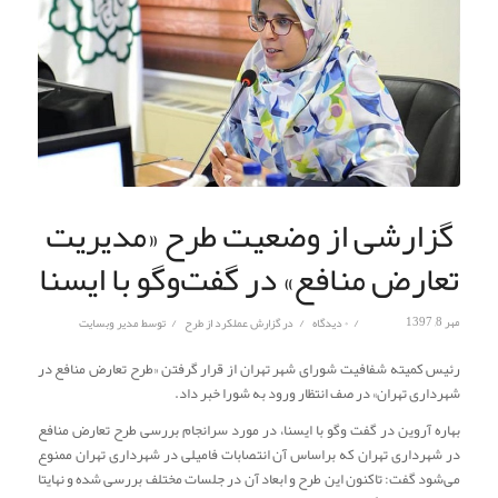
گزارشی از وضعیت طرح «مدیریت
تعارض منافع» در گفت‌وگو با ایسنا
/
/
/
مهر 8, 1397
۰ دیدگاه
در
گزارش عملکرد از طرح
توسط
مدیر وبسایت
رئیس کمیته شفافیت شورای شهر تهران از قرار گرفتن «طرح تعارض منافع در
شهرداری تهران» در صف انتظار ورود به شورا خبر داد.
بهاره آروین در گفت وگو با ایسنا، در مورد سرانجام بررسی طرح تعارض منافع
در شهرداری تهران که براساس آن انتصابات فامیلی در شهرداری تهران ممنوع
می‌شود گفت: تاکنون این طرح و ابعاد آن در جلسات مختلف بررسی شده و نهایتا