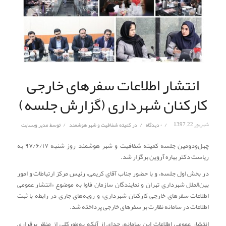
انتشار اطلاعات سفرهای خارجی
کارکنان شهرداری (گزارش جلسه)
/
/
/
شهریور 22, 1397
۰ دیدگاه
در
کمیته شفافیت و شهر هوشمند
توسط
مدیر وبسایت
چهل‌ودومین جلسه کمیته شفافیت و شهر هوشمند روز شنبه ۹۷/۶/۱۷ به
ریاست دکتر بهاره آروین برگزار شد.
در بخش اول جلسه، و با حضور جناب آقای کریمی، رئیس مرکز ارتباطات و امور
بین‌الملل شهرداری تهران و نمایندگان سازمان فاوا به موضوع «انتشار عمومی
اطلاعات سفرهای خارجی کارکنان شهرداری» و رویه‌های جاری در رابطه با ثبت
اطلاعات در سامانه نظارت بر سفرهای خارجی پرداخته شد.
انتشار عمومی اطلاعات این سامانه، جدای از آنکه به‌طورکلی از منظر برقراری