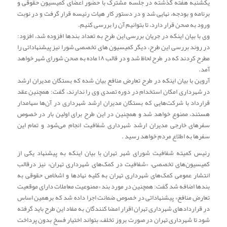
یکشنبه هفته گذشته در جلسه مشترک با حضور اعضای کمیسیون حقوقی و
برنامه و بودجه، نهایی شد و در دستور کار هیات رئیسه قرار گرفت و در نوبت
ورود به صحن قرار دارد، تا بتوانیم آن را بررسی کنیم.
وی با بیان اینکه در جریان بررسی این طرح به تعداد بندها افزوده شد، افزود:
در روند بررسی این طرح، دیگر کمیسیون های تخصصی شورا نیز پیشنهاداتی را
مطرح کردند که در طرح لحاظ شد و در قالب ۱۸ ماده به صحن شورای شهر خواهد
آمد.
آروین با بیان اینکه در طرح تعارض منافع بیان شده که بستگان مدیران ارشد
در شهرداری امکان استخدام در دوره تصدی وی را ندارند، گفت: همچنین عقد
قرارداد با شرکت‌هایی که بستگان مدیران ارشد شهرداری در آن‌ها سهامدار
هستند، ممنوع خواهد شد و همچنین در این طرح برای اولین بار در خصوص
سفرهای خارجی مدیران ارشد شهرداری شفافیت انجام می‌شود و تمام این
سفرها به اطلاع مردم خواهد رسید .
رئیس کمیته شفافیت شورای شهر تهران با بیان اینکه به پیشنهاد یکی از
کمیسیون‌های تخصصی، «شفافیت در کمک‌های شهرداری تهران» نیز درقالب
انتشار عمومی کمک‌های شهرداری تهران به کلیه نهادها و اشخاص حقوقی به
بندها اضافه شد گفت: همچنین در مورد بند «ممنوعیت معاملات دارای موقعیت
تعارض منافع» پیشنهاداتی در خصوص ضمانت اجرا داده شد که برهمین اساس
در قراردادهای شهرداری تهران اقرار امضا کنندگان به مفاد این طرح باید گرفته
شود تا شهرداری تهران در صورت بروز تخلف، بتواند اختیار فسخ بدون پرداخت