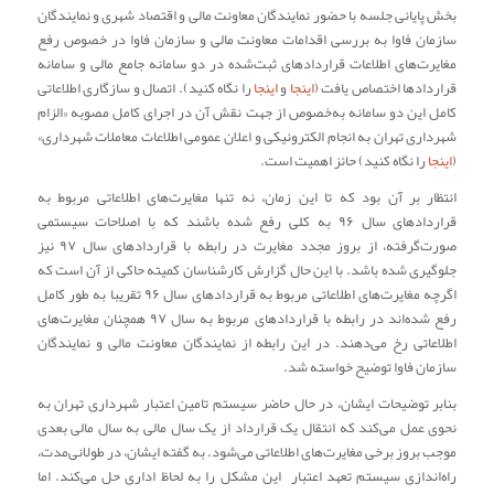
بخش پایانی جلسه با حضور نمایندگان معاونت مالی و اقتصاد شهری و نمایندگان
سازمان فاوا به بررسی اقدامات معاونت مالی و سازمان فاوا در خصوص رفع
مغایرت‌های اطلاعات قراردادهای ثبت‌شده در دو سامانه جامع مالی و سامانه
قراردادها اختصاص یافت (
اینجا
و
اینجا
را نگاه کنید). اتصال و سازگاری اطلاعاتی
کامل این دو سامانه به‌خصوص از جهت نقش آن در اجرای کامل مصوبه «الزام
شهرداری تهران به انجام الکترونیکی و اعلان عمومی اطلاعات معاملات شهرداری»
(
اینجا
را نگاه کنید) حائز اهمیت است.
انتظار بر آن بود که تا این زمان، نه تنها مغایرت‌های اطلاعاتی مربوط به
قراردادهای سال ۹۶ به کلی رفع شده باشند که با اصلاحات سیستمی
صورت‌گرفته، از بروز مجدد مغایرت در رابطه با قراردادهای سال ۹۷ نیز
جلوگیری شده باشد. با این حال گزارش کارشناسان کمیته حاکی از آن است که
اگرچه مغایرت‌های اطلاعاتی مربوط به قراردادهای سال ۹۶ تقریبا به طور کامل
رفع شده‌اند در رابطه با قراردادهای مربوط به سال ۹۷ همچنان مغایرت‌های
اطلاعاتی رخ می‌دهند. در این رابطه از نمایندگان معاونت مالی و نمایندگان
سازمان فاوا توضیح خواسته شد.
بنابر توضیحات ایشان، در حال حاضر سیستم تامین اعتبار شهرداری تهران به
نحوی عمل می‌کند که انتقال یک قرارداد از یک سال مالی به سال مالی بعدی
موجب بروز برخی مغایرت‌های اطلاعاتی می‌شود. به گفته ایشان، در طولانی‌مدت،
راه‌اندازی سیستم تعهد اعتبار این مشکل را به لحاظ اداری حل می‌کند. اما