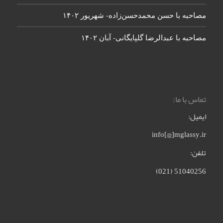
مصاحبه با حسن محمدحسن‌زاده- شهریور ۱۴۰۲
مصاحبه با عبدالرضا گلپایگانی- آبان ۱۴۰۲
تماس با ما:
ایمیل:
info[@]mglassy.ir
تلفن:
51040256 (021)