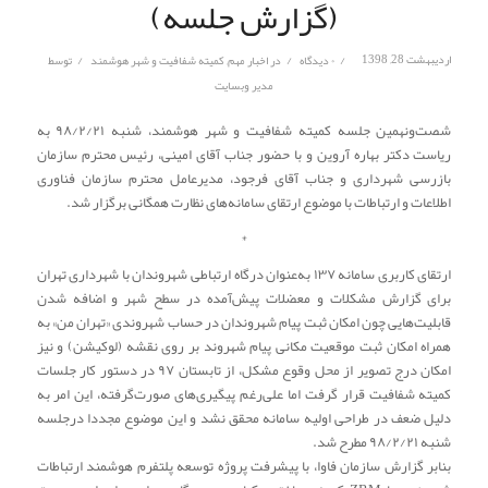
(گزارش جلسه)
/
/
/
اردیبهشت 28, 1398
۰ دیدگاه
در
اخبار مهم
,
کمیته شفافیت و شهر هوشمند
توسط
مدیر وبسایت
شصت‌ونهمین جلسه کمیته شفافیت و شهر هوشمند، شنبه ۹۸/۲/۲۱ به
ریاست دکتر بهاره آروین و با حضور جناب آقای امینی، رئیس محترم سازمان
بازرسی شهرداری و جناب آقای فرجود، مدیرعامل محترم سازمان فناوری
اطلاعات و ارتباطات با موضوع ارتقای سامانه‌های نظارت همگانی برگزار شد.
*
ارتقای کاربری سامانه ۱۳۷ به‌عنوان درگاه ارتباطی شهروندان با شهرداری تهران
برای گزارش مشکلات و معضلات پیش‌آمده در سطح شهر و اضافه شدن
قابلیت‌هایی چون امکان ثبت پیام شهروندان در حساب شهروندی «تهران من» به
همراه امکان ثبت موقعیت مکانی پیام شهروند بر روی نقشه (لوکیشن) و نیز
امکان درج تصویر از محل وقوع مشکل، از تابستان ۹۷ در دستور کار جلسات
کمیته شفافیت قرار گرفت اما علی‌رغم پیگیری‌های صورت‌گرفته، این امر به
دلیل ضعف در طراحی اولیه سامانه محقق نشد و این موضوع مجددا درجلسه
شنبه ۹۸/۲/۲۱ مطرح شد.
بنابر گزارش سازمان فاوا، با پیشرفت پروژه توسعه پلتفرم هوشمند ارتباطات