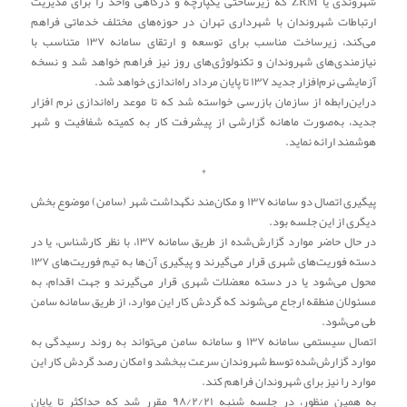
شهروندی یا ZRM که زیرساختی یکپارچه و درگاهی واحد را برای مدیریت
ارتباطات شهروندان با شهرداری تهران در حوزه‌های مختلف خدماتی فراهم
می‌کند، زیرساخت مناسب برای توسعه و ارتقای سامانه ۱۳۷ متناسب با
نیازمندی‌های شهروندان و تکنولوژی‌های روز نیز فراهم خواهد شد و نسخه
آزمایشی نرم‌افزار جدید ۱۳۷ تا پایان مرداد راه‌اندازی خواهد شد.
دراین‌رابطه از سازمان بازرسی خواسته شد که تا موعد راه‌اندازی نرم افزار
جدید، به‌صورت ماهانه گزارشی از پیشرفت کار به کمیته شفافیت و شهر
هوشمند ارائه نماید.
*
پیگیری اتصال دو سامانه ۱۳۷ و مکان‌مند نگهداشت شهر (سامن) موضوع بخش
دیگری از این جلسه بود.
در حال حاضر موارد گزارش‌شده از طریق سامانه ۱۳۷، با نظر کارشناس، یا در
دسته فوریت‌های شهری قرار می‌گیرند و پیگیری آن‌ها به تیم فوریت‌های ۱۳۷
محول می‌شود یا در دسته معضلات شهری قرار می‌گیرند و جهت اقدام، به
مسئولان منطقه ارجاع می‌شوند که گردش کار این موارد، از طریق سامانه سامن
طی می‌شود.
اتصال سیستمی سامانه ۱۳۷ و سامانه سامن می‌تواند به روند رسیدگی به
موارد گزارش‌شده توسط شهروندان سرعت ببخشد و امکان رصد گردش کار این
موارد را نیز برای شهروندان فراهم کند.
به همین منظور، در جلسه شنبه ۹۸/۲/۲۱ مقرر شد که حداکثر تا پایان