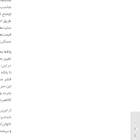
مناسب د
اوضاع ف
طریق اع
سایت‌ها
قیمت‌ها
مسکن، ق
واقعا م
تغییر مح
در این ش
تا بلکه
قشر مست
این سر ش
بخرند و
کلاهبرد
از این‌
شده برا
پیگیری اقدامات انجام‌شده
ناتوان 
در معاونت معماری و
و بی‌مبن
شهرسازی در زمینه شفافیت
و هوشمندسا...