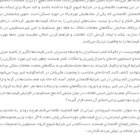
ر این وضعیت اقتصادی و در شرایط شیوع کرونا نداشته باشند و لابد صرفا برای اینکه نشا
اجعه‌بار اقتصادی که یکی از نمادهایش تورم بالا در حوزه مسکن است، جلوی چشم‌شان نبا
مال فشار و ارعاب و تهدید، سایت‌های اینترنتی را به حذف قیمت‌ها مجبور کرده‌اند، درحالی
 برخلاف صاحبان بنگاه‌های معاملات املاک نه فقط نفع مستقیم یا حتی غیرمستقیمی در بال
 ندارند، بلکه با ایجاد گردش آزاد اطلاعات و فراهم کردن امکان مقایسه میان ده‌ها مورد
یمت‌ها را به واقعیت نزدیک می‌کنند.
علوم نیست درحالیکه اغلب مستاجران به واسطه چندبرابر شدن قیمت‌ها ناگزیر از تخلیه منزل 
له و جستجوی خانه‌ای با متراژ پایین‌تر و امکانات کمتر هستند، چطور باید این مورد جایگزین را 
رایط کرونا و ترافیک فزاینده، به ده‌ها محله مختلف و به بنگاه‌های متعدد معاملات ملکی مراج
 بتوانند کشف کنند که خانه‌ای متناسب با وضعیت مالی‌شان در کدام گوشه شهر پیدا می‌شود؟
اجران کم بهشان در این شرایط اقتصادی فشار آمده، که حالا باید هم ساعت‌ها در گرما و ترا
هر به آن سر شهر بروند و با ورود به بنگاه‌های متعدد و ارتباط با ده‌ها نفر، خطر ابتلا به کرونا را
 دست‌آخر هم به دلیل حبس اطلاعات در میان صنفی که نفع مستقیم در افزایش قیمت‌ها دار
ای و سودجویی برخی اعضای آن صنف قرار گیرند؟
رو به عنوان نماینده شهروندان تهرانی از قوه قضاییه تقاضا می‌کنم هرچه زودتر به محدودیت
ی سایت‌های اینترنتی در درج قیمت‌های حوزه مسکن پایان دهند تا اگر دولت و زیرمجموعه‌های
از سامان اوضاع اقتصادی هستند، دست‌کم در این شرایط شیوع کرونا، مسئولین با تصمیمات ن
ا، بار اضافه بر دوش مردم نگذارند.»