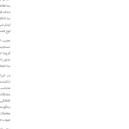
به اطلا
حذف قیم
به شکلی
اینترنت
اوج فصل
عجیب اس
نسنجیده
کرونا، ا
بدون ام
به انفج
در شرای
داشتند،
متناسب 
مشکلات 
کلافگی 
به‌گونه
معاملات
عیوب مع
متاسفان