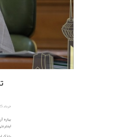
ت
خرداد 25, 1399
بهاره 
اینترنتی
«تذکر ا