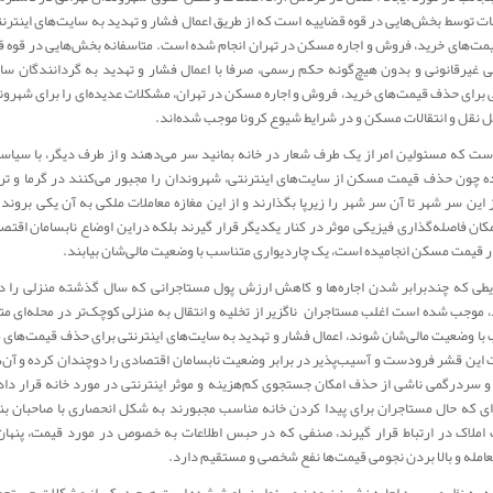
عات توسط بخش‌هایی در قوه قضاییه است که از طریق اعمال فشار و تهدید به سایت‌های اینترنت
ت‌های خرید، فروش و اجاره مسکن در تهران انجام شده است. متاسفانه بخش‌هایی در قوه‌ ق
 غیرقانونی و بدون هیچ‌گونه حکم رسمی، صرفا با اعمال فشار و تهدید به گردانندگان سا
ی برای حذف قیمت‌های خرید، فروش و اجاره مسکن در تهران، مشکلات عدیده‌ای را برای شهرون
 نقل و انتقالات مسکن و در شرایط شیوع کرونا موجب شده‌اند.
ت که مسئولین امر از یک طرف شعار در خانه بمانید سر می‌دهند و از طرف دیگر، با سیاس
 چون حذف قیمت‌ مسکن از سایت‌های اینترنتی، شهروندان را مجبور می‌کنند در گرما و تر
ز این سر شهر تا آن سر شهر را زیرپا بگذارند و از این مغازه‌ معاملات ملکی به آن یکی بروند
کان فاصله‌گذاری فیزیکی موثر در کنار یکدیگر قرار گیرند بلکه دراین اوضاع نابسامان اقتص
ار قیمت مسکن انجامیده است، یک چاردیواری متناسب با وضعیت مالی‌شان بیابند.
طی که چندبرابر شدن اجاره‌ها و کاهش ارزش پول مستاجرانی که سال گذشته منزلی را در
 موجب شده است اغلب مستاجران ناگزیر از تخلیه و انتقال به منزلی کوچک‌تر در محله‌ای مت
با وضعیت مالی‌شان شوند، اعمال فشار و تهدید به سایت‌های اینترنتی برای حذف قیمت‌های
این قشر فرودست و آسیب‌پذیر در برابر وضعیت نابسامان اقتصادی را دوچندان کرده و آن‌ها
و سردرگمی ناشی از حذف امکان جستجوی کم‌هزینه و موثر اینترنتی در مورد خانه قرار دا
‌ای که حال مستاجران برای پیدا کردن خانه مناسب مجبورند به شکل انحصاری با صاحبان بنگ
 املاک در ارتباط قرار گیرند، صنفی که در حبس اطلاعات به خصوص در مورد قیمت، پنها
امله و بالا بردن نجومی قیمت‌ها نفع شخصی و مستقیم دارد.
ه به نظر می‌رسد اجاره نشین نبودن مسئولین باعث شده است هیچ درکی از مشکلات جستجو