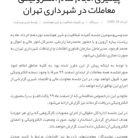
معاملات در شهرداری تهران
/
/
/
خرداد 18, 1400
۰ دیدگاه
در
کمیته شفافیت و شهر هوشمند
توسط
مدیر وبسایت
صدوسی‌وسومین جلسه کمیته شفافیت و شهر هوشمند نوزدهم خرداد ماه به
ریاست بهاره آروین و با حضور محمدرضا زارعلی، مدیرکل امور مالی و اموال و
محمد فرجود، مدیرعامل سازمان فناوری اطلاعات و ارتباطات شهرداری تهران به
صورت مجازی تشکیل می‌شود.
با توجه به اینکه پیش از این مقرر شده بود به کلیه مناطق اعلام شود
صورتجلسه همه معاملات از ابتدای اسفند ۹۹ صرفا با وجود نسخه الکترونیکی
مورد قبول خواهد بود، در این جلسه معاونت مالی و اقتصاد شهری گزارشی از
اجرای این توافق ارائه خواهد داد.
علاوه بر این درخصوص مناقصاتی که از اسفند ماه ۹۹ پاکت الف و ب را به‌صورت
الکترونیکی دریافت کرده‌اند نیز گزارش ارائه می‌شود.
در این جلسه اداره کل حقوقی از اجرای مصوبات کارگروهی که برای هر حوزه با
هدف استخراج گردش استاندارد تولید صورت وضعیت الکترونیکی و امضای
الکترونیکی آن تشکیل داده است، گزارش خواهد داد.
همچنین نمایندگان معاونت‌های ذی‌ربط نیز اقدامات مرتبط با تایید صحت