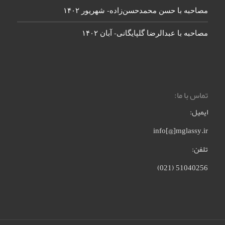
مصاحبه با حسن محمدحسن‌زاده- شهریور ۱۴۰۲
مصاحبه با عبدالرضا گلپایگانی- آبان ۱۴۰۲
تماس با ما:
ایمیل:
info[@]mglassy.ir
تلفن:
51040256 (021)