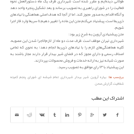
طولانی دیده‌ایم و مقرر شده است شهرداری ظرف یک ماه دستورالعمل نحوه
فعالیت را در شورای راهبری به تصویب برساند و بعد تشکیل پنجره واحد دهد
و آنگاه اقدام به صدور مجوز کند. اما از آنجا که هدف اصلی هماهنگی با نهادهای
ذی‌ربط است، پیشنهاد می‌کنم متن این ماده را تغییر دهیم تا سریعا وارد فاز اجرا
شویم.
متن پیشنهادی آروین به شرح زیر بود:
شهرداری تهران موظف است ظرف مدت دو ماه از لازم‌الاجرا شدن این مصوبه،
کلیه هماهنگی‌های لازم را با نهادهای ذی‌ربط انجام دهد؛ به نحوی که تمامی
اصناف رسمی و دارای مجوز که در فضای شهر بیدار قرار دارند مجاز باشند به
صورت شبانه نیز به ارائه خدمات و فروش محصولات بپردازند.
این پیشنهاد با ۱۳ رای موافق به تصویب رسید.
برچسب ها:
بهاره آروین
,
شهر بیدار
,
شهرداری تمام شیشه ای
,
شورای پنجم
,
کمیته
شفافیت
,
گزارش صحن
اشتراک این مطلب