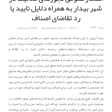
شهر بیدار به همراه دلایل تایید یا
رد تقاضای اصناف
/
/
/
بهمن 7, 1399
۰ دیدگاه
در
اخبار مهم
,
شورای شهر
توسط
مدیر وبسایت
بهاره آروین با بیان اینکه محدودیت صدور مجوز در فضای شهر بیدار ممکن
است زمینه فساد و رانت ایجاد کند، اظهار داشت: ضروری است درجهت از بین
بردن این زمینه‌ها درخواست‌های رسیده، دلایل تایید یا رد تقاضا و
شناسنامه‌های صادرشده را به صورت عمومی منتشر کنیم.
بهاره آروین در دویست و شصت و هفتمین جلسه علنی شورای شهر تهران با
اشاره به بند (ج) ماده یک «لایحه برنامه تحقق شهر بیدار در تهران» گفت: در بند
(ج) که مربوط به فعالیت‌های مجاز شهر بیدار است، تنها خرده‌فروشی‌ها، صنایع
دستی و دستفروشی‌های مجوزدار اجازه فعالیت گرفته‌اند و به نظر می‌رسد تنها
به اصناف و مشاغل سیار مجوز داده‌ایم. این در حالی است که فرض ما این بود
که محدودیت فعالیت در شب برای اصناف برداشته شود و اصناف خود در این
مورد تصمیم بگیرند.
وی افزود: هیچ ضرورتی ندارد ما تعیین کنیم که چه اصنافی مجوز فعالیت در
محدوده شهر بیدار را داشته باشند؛ چراکه این برنامه سرزندگی و امنیت را
برای شهر به ارمغان می‌آورد و شب‌مردگی را از بین می‌برد. بنابراین پیشنهاد