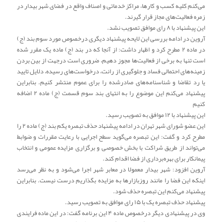
می‌کنم کلیه کسب و کارها، مراکز خدماتی و اصناف واقع در فضای شهر بیدار در
زمره فعالیت‌های مجاز قرار گیرند.
این پیشنهاد با ۸ رای موافق تصویب نشد.
آروین در ادامه بررسی این لایحه پیشنهاد دیگری درخصوص مورد سوم بند (ج)
در ماده ۲ مطرح کرد و اظهار داشت: از آنجا که در بند (ج) ماده یک مقرر شده
است تنها به برخی از فعالیت‌ها مجوز دهیم، ضروری است درجهت از بین بردن
زمینه‌های احتمالی فساد و جلوگیری از رانت، درخواست‌های رسیده، دلایل تایید
یا رد تقاضا و شناسنامه‌های صادرشده را برای عموم منتشر کنیم. بنابراین
پیشنهاد می‌کنم این موضوع را به انتهای بند سوم قسمت (ج) ماده ۲ اضافه
کنیم
این پیشنهاد با ۱۲ موافق به تصویب رسید.
این عضو شورای شهر تهران در ادامه پیشنهاد حذف تبصره یکم بند (ج) ماده ۲ را
مطرح کرد و گفت: این تبصره می‌گوید سطح اجرایی با رعایت مقررات و ضوابط
می‌تواند از طریق شراکت با بخش خصوصی و برگزاری مزایده عمومی‌ و انتخاب
پیمانکار برای بهره‌برداری از فضا اقدام کند.
آروین افزود: شهر بیدار معمولا در معابر شهر اجرا می‌شود و به نظر می‌رسد
اینکه این فضا را مانند روزبازارها به مزایده بگذاریم درست نیست. بنابراین
پیشنهاد می‌کنم این تبصره حذف شود.
پیشنهاد حذف تبصره یک با ۱۵ رای موافق به تصویب رسید.
وی در پیشنهادی دیگر درخصوص ماده ۴ این برنامه گفت: در این ماده فرایندی